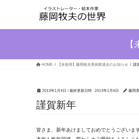
コ
ナ
ン
ビ
テ
ゲ
ン
ー
ツ
シ
へ
ョ
【
ス
ン
キ
に
ッ
移
HOME
【未使用】藤岡牧夫美術館過去のお知らせ
謹
プ
動
2013年1月4日
/ 最終更新日時 :
2013年1月4日
藤岡
謹賀新年
皆さま、新年あけましておめでとうございま