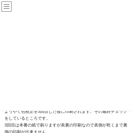
コ
ナ
ン
ビ
テ
ゲ
ン
ー
日々のスケッチ
ツ
シ
へ
ョ
ス
ン
HOME
日々のスケッチ
キ
に
「森のくまさん 北アルプスのたび①」最後のチェック
ッ
移
プ
動
2023年3月1日
/ 最終更新日時 :
2023年3月1日
藤岡美鈴
日々のスケッチ
「森のくまさん 北アルプスのた
び①」最後のチェック
ようやく色校正を3回目した後に印刷されます。その最終チェック
をしているところです。
3回目は本番の紙で刷りますが表裏の印刷なので表側が乾くまで裏
側の印刷が出来ません。