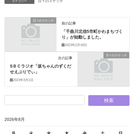
日々のスケッチ
カテゴリー
日々のスケッチ
前の記事
「千曲川北信5市町かわまちづく
り」が始動しました。
2023年2月18日
日々のスケッチ
次の記事
SＢＣラジオ「坂ちゃんのずくだ
せえぶりでぃ」
2023年3月1日
2026年8月
月
火
水
木
金
土
日