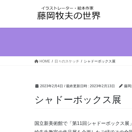
コ
ナ
ン
ビ
テ
ゲ
ン
ー
ツ
シ
へ
ョ
ス
ン
キ
に
ッ
移
HOME
日々のスケッチ
シャドーボックス展
プ
動
2023年2月4日
/ 最終更新日時 :
2023年2月13日
藤岡
シャドーボックス展
国立新美術館で「第11回シャドーボックス展